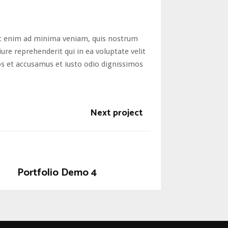
t enim ad minima veniam, quis nostrum
re reprehenderit qui in ea voluptate velit
os et accusamus et iusto odio dignissimos
Next project
Portfolio Demo 4
Photography