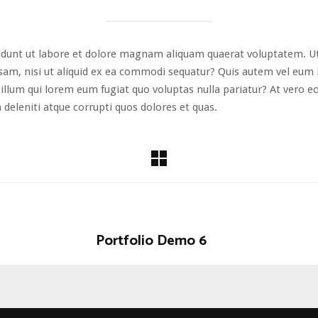
dunt ut labore et dolore magnam aliquam quaerat voluptatem. U
sam, nisi ut aliquid ex ea commodi sequatur? Quis autem vel eum iu
illum qui lorem eum fugiat quo voluptas nulla pariatur? At vero e
deleniti atque corrupti quos dolores et quas.
Portfolio Demo 6
Photography, Prints