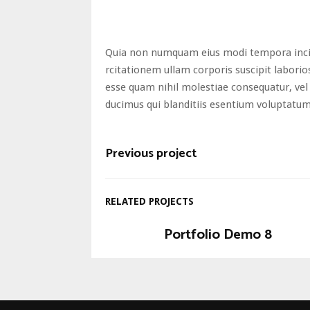
Quia non numquam eius modi tempora inci
rcitationem ullam corporis suscipit laborio
esse quam nihil molestiae consequatur, vel 
ducimus qui blanditiis esentium voluptatum 
Previous project
RELATED PROJECTS
Portfolio Demo 8
Design, Photography